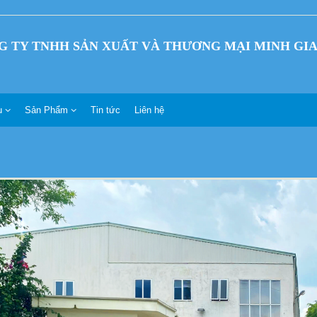
G TY TNHH SẢN XUẤT VÀ THƯƠNG MẠI MINH GI
ệu
Sản Phẩm
Tin tức
Liên hệ