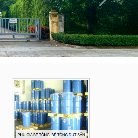
PHỤ GIA BÊ TÔNG, BÊ TÔNG ĐÚT SẴN